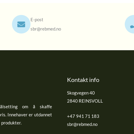
E-post
sbr@rebmed.no
Kontakt info
Skogvegen 40
2840 REINSVOLL
lsetting om å skaffe
pris. Innehaver er utdannet
+47 941 71 183
e produkter.
sbr@rebmed.no