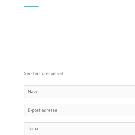
Send en forespørsel
N
a
v
e
n
p
o
T
s
e