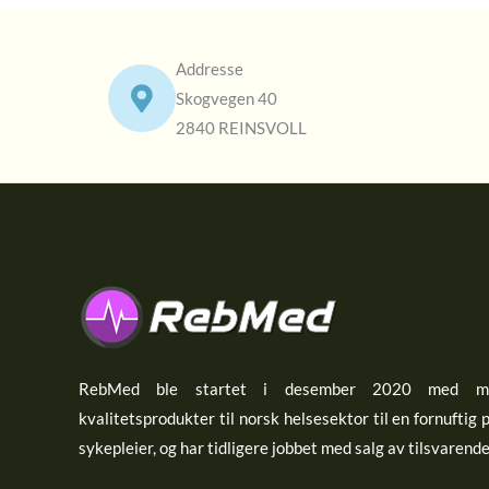
Addresse
Skogvegen 40
2840 REINSVOLL
RebMed ble startet i desember 2020 med må
kvalitetsprodukter til norsk helsesektor til en fornuftig 
sykepleier, og har tidligere jobbet med salg av tilsvarend