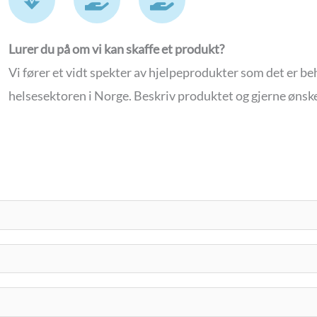
e
a
a
a
n
n
r
d
d
Lurer du på om vi kan skaffe et produkt?
t
-
-
Vi fører et vidt spekter av hjelpeprodukter som det er b
b
h
h
helsesektoren i Norge. Beskriv produktet og gjerne ønske
e
o
o
a
l
l
t
d
d
i
i
n
n
g
g
-
-
h
m
e
e
a
d