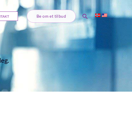
Søk
Be om et tilbud
TAKT
deg.