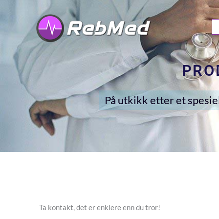
Hopp
rett
til
innholdet
PRO
På utkikk etter et spesie
Ta kontakt, det er enklere enn du tror!