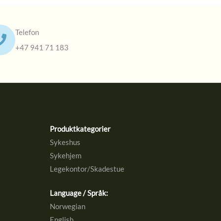
Telefon
+47 941 71 183
Produktkategorier
Sykeshus
Sykehjem
Legekontor/Skadestue
Language / Språk:
Norwegian
English