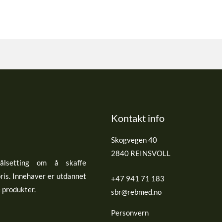
Kontakt info
Skogvegen 40
2840 REINSVOLL
lsetting om å skaffe
pris. Innehaver er utdannet
+47 941 71 183
e produkter.
sbr@rebmed.no
Personvern