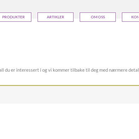
PRODUKTER
ARTIKLER
OM OSS
KON
l du er interessert i og vi kommer tilbake til deg med nærmere detalj