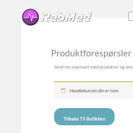
Hopp
rett
til
innholdet
Produktforespørsler
Send inn skjemaet med produkter og antal
Handlekurven din er tom.
Tilbake Til Butikken