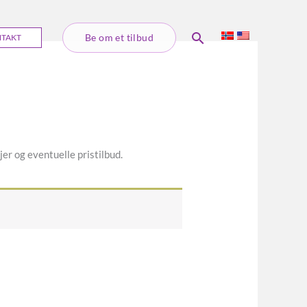
Søk
Be om et tilbud
TAKT
er og eventuelle pristilbud.