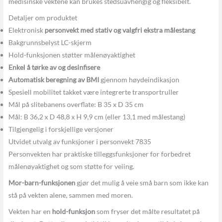
medisinske vektene kan brukes stedsuavhengig og fleksibelt.
Detaljer om produktet
Elektronisk
personvekt med stativ og valgfri ekstra målestang
Bakgrunnsbelyst LC-skjerm
Hold-funksjonen støtter målenøyaktighet
Enkel å tørke av og desinfisere
Automatisk beregning av BMI
gjennom høydeindikasjon
Spesiell mobilitet takket være integrerte transportruller
Mål på slitebanens overflate: B 35 x D 35 cm
Mål: B 36,2 x D 48,8 x H 9,9 cm (eller 13,1 med målestang)
Tilgjengelig i forskjellige versjoner
Utvidet utvalg av funksjoner i personvekt 7835
Personvekten har praktiske tilleggsfunksjoner for forbedret
målenøyaktighet og som støtte for veiing.
Mor-barn-funksjonen
gjør det mulig å veie små barn som ikke kan
stå på vekten alene, sammen med moren.
Vekten har en
hold-funksjon
som fryser det målte resultatet på