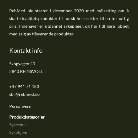
RebMed ble startet i desember 2020 med målsetting om å
skaffe kvalitetsprodukter til norsk helsesektor til en fornuftig
pris. Innehaver er utdannet sykepleier, og har tidligere jobbet
med salg av tilsvarende produkter.
Kontakt info
Skogvegen 40
2840 REINSVOLL
+47 941 71 183
sbr@rebmed.no
Personvern
Produktkategorier
Sykeshus
Sykehjem