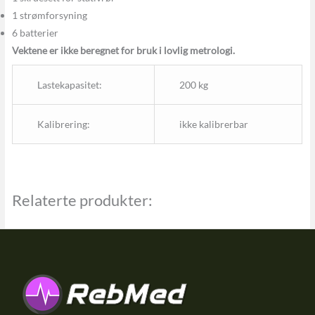
1 strømforsyning
6 batterier
Vektene er ikke beregnet for bruk i lovlig metrologi.
Lastekapasitet:
200 kg
Kalibrering:
ikke kalibrerbar
Relaterte produkter: