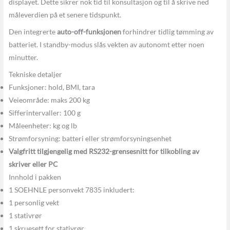
displayet. Dette sikrer nok tid til konsultasjon og til å skrive ned
måleverdien på et senere tidspunkt.
Den integrerte
auto-off-funksjonen
forhindrer tidlig tømming av
batteriet. I standby-modus slås vekten av autonomt etter noen
minutter.
Tekniske detaljer
Funksjoner: hold, BMI, tara
Veieområde: maks 200 kg
Sifferintervaller: 100 g
Måleenheter: kg og lb
Strømforsyning: batteri eller strømforsyningsenhet
Valgfritt tilgjengelig med RS232-grensesnitt for tilkobling av
skriver eller PC
Innhold i pakken
1 SOEHNLE personvekt 7835 inkludert:
1 personlig vekt
1 stativrør
1 skruesett for stativrør