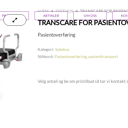
HJEM
SYKEHUS
TRANSCARE FOR PASIE
PRODUKTER
ARTIKLER
OM OSS
KON
TRANSCARE FOR PASIENT
Pasientoverføring
Kategori:
Sykehus
Stikkord:
Pasientoverføring
,
pasienttransport
Velg antall og be om pristilbud så tar vi kontakt s