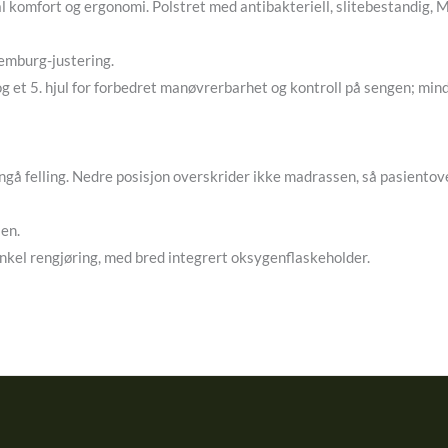
komfort og ergonomi. Polstret med antibakteriell, slitebestandig, M
emburg-justering.
 et 5. hjul for forbedret manøvrerbarhet og kontroll på sengen; mindr
gå felling. Nedre posisjon overskrider ikke madrassen, så pasientov
en.
kel rengjøring, med bred integrert oksygenflaskeholder.