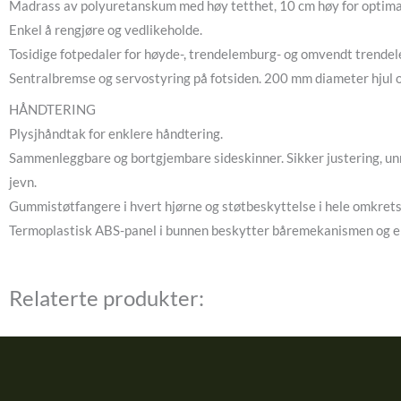
Madrass av polyuretanskum med høy tetthet, 10 cm høy for optimal 
Enkel å rengjøre og vedlikeholde.
Tosidige fotpedaler for høyde-, trendelemburg- og omvendt trendel
Sentralbremse og servostyring på fotsiden. 200 mm diameter hjul og
HÅNDTERING
Plysjhåndtak for enklere håndtering.
Sammenleggbare og bortgjembare sideskinner. Sikker justering, unn
jevn.
Gummistøtfangere i hvert hjørne og støtbeskyttelse i hele omkrets
Termoplastisk ABS-panel i bunnen beskytter båremekanismen og en
Relaterte produkter: