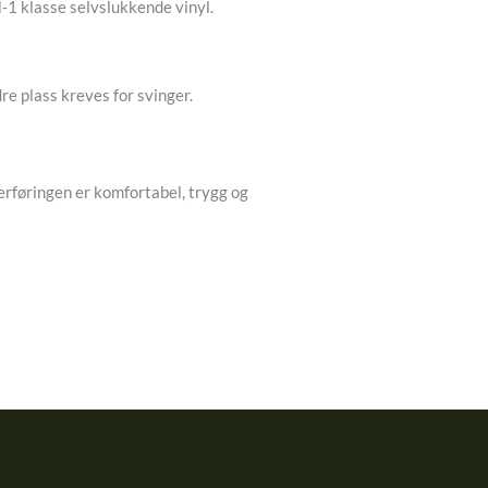
-1 klasse selvslukkende vinyl.
e plass kreves for svinger.
erføringen er komfortabel, trygg og